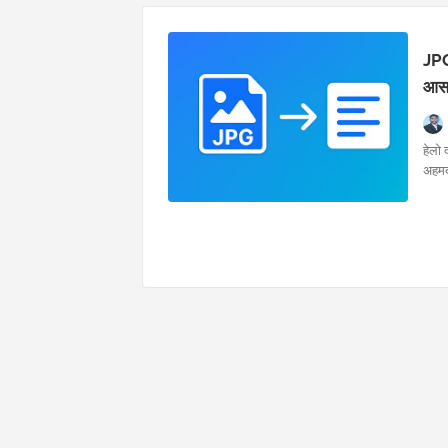
JPG
आसा
हेलो 
अहमद