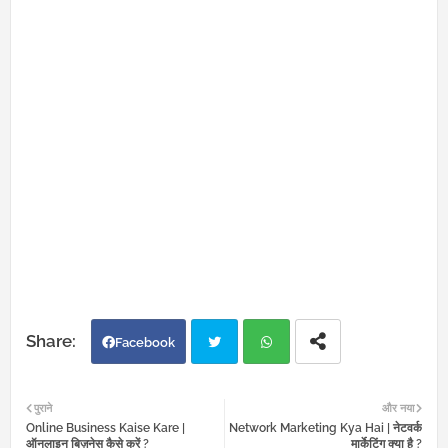
Facebook
Twi
Wh
पुराने
और नया
Online Business Kaise Kare |
Network Marketing Kya Hai | नेटवर्क
tter
atsa
ऑनलाइन बिज़नेस कैसे करें ?
मार्केटिंग क्या है ?