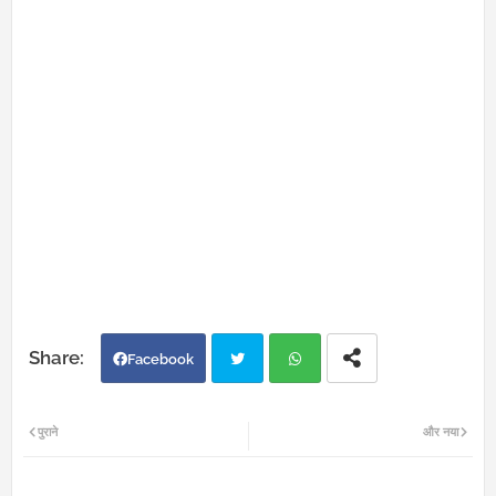
Facebook
Twi
Wh
पुराने
और नया
tter
atsa