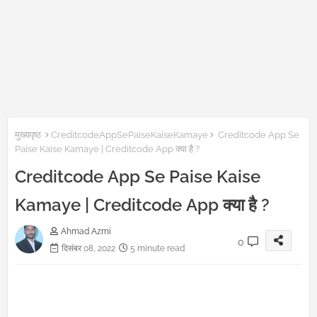
मुख्यपृष्ठ
CreditcodeAppSePaiseKaiseKamaye
Creditcode App Se
Paise Kaise Kamaye | Creditcode App क्या है ?
Creditcode App Se Paise Kaise
Kamaye | Creditcode App क्या है ?
Ahmad Azmi
0
दिसंबर 08, 2022
5 minute read